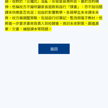
題，但對於「災難式」混亂，形容是匪夷所思。基於合約精
神，他稱校方不擬呼籲家長退款和自行「撲書」，亦不知坊間
課本供應是否充足；但由於影響教學，各級學生多本課本未
齊，校方需調整策略，包括自行印筆記、暫改用電子教材。他
將進一步要求書商負責人到校開會，商討未來對策，跟進漏
單、欠書、補發課本等問題。
返回