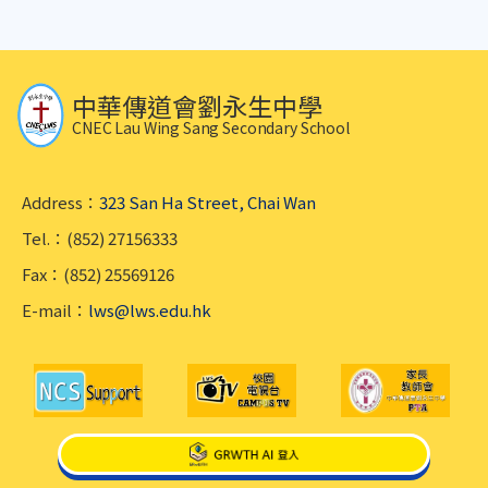
中華傳道會劉永生中學
CNEC Lau Wing Sang Secondary School
Address：
323 San Ha Street, Chai Wan
Tel.：(852) 27156333
Fax：(852) 25569126
E-mail：
lws@lws.edu.hk