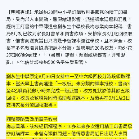
【明報專訊】承辦約30間中小學訂購教科書服務的精工印書
局，受內部人事變動、暑假縮短影響，派送課本延遲和混亂。
經精工訂書的中華傳道會劉永生中學校長梅志業向本報稱，書
局8月初已收到家長訂書單和買書款項，安排家長8月底回校取
書，惟書商送貨當日只將幾卡板課本運往學校，且不齊全，校
長率多名教職員協助把課本分類，並聘用約20名校友，額外花
3天朝6晚9處理，「（書商）錯單、漏單統統都齊，非常混
亂」。他估計該校約500名學生受影響。
劉永生中學原定8月30日安排中一至中六級回校分時段領取課
本，當天早上書商運送「一板板」未分類的課本抵校，書商3
至4名職員花數小時未完成一級派書，校方見狀煞停其餘五級
回校，校長及教職員同時協助派送課本。及後再在9月1及2日
安排家長分流回校取書。
調整策略暫改用電子教材
梅志業稱，該校經招標程序，10多年來多次選用精工印書局承
辦訂購課本，未曾有類似問題。他得悉書局近日出現人事問