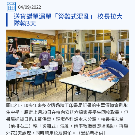
04/09/2022
送貨錯單漏單「災難式混亂」 校長拉大
隊執3天
圖1之1 - 10多年來多次透過精工印書局訂書的中華傳道會劉永
生中學，原定上月30日在校內安排六級家長學生回校取書，但
書局送貨日仍未能供齊，現場各科課本未分類，校長梅志業
（前排右二）稱「災難式」混亂，他率教職員即場協助，再額
外花3天處理，同時聘用校友幫忙。（受訪者提供）