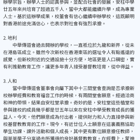
辦學宗旨，辦學人士的認真參與，並配合社會的發展，安柱中學
廿五年來共培育了超過五千人，當中大都能繼續升學，成為專業
人士。基於這辦學成果，校董會有信心繼續申辦學校，這既顯明
對香港前途充滿信心，也表示對社會有強烈承擔。
2. 地利
中華傳道會過去開辦的學校，一直祇位於九龍和新界，從未
在港島區成立。雖然今次新校在香港東區的選址令人有點遙遠的
感覺，但新校附近的交通設施十分方便，地區更是人口稠密，實
有利推動教育工作，讓更多年青人接受基督教培育，從中得益。
3. 人和
當中華傳道會董事會向屬下其中十三間堂會查詢是否承擔新
校辦學經費和教育福音工作的時候，有兩間堂會願意。經過洽商
和神的帶領，結果由安柱堂承擔。奇妙的是，安柱堂這些植堂和
參與建校的成員幾乎都是廿五年以來在安柱中學受教育成長的獲
益人。今天，他們願意成為付出者，提供財力和人力直接參與新
校基督教教育的工作。現今，有近廿位人士願意在這裏義務協助
學生功課、課外活動和個人成長，其中更有數位願意擔任教師，
與莘莘學子分享過去所獲得的良好基督教教育。在經費上，蒙神