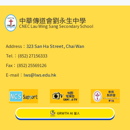
中華傳道會劉永生中學
CNEC Lau Wing Sang Secondary School
Address：
323 San Ha Street, Chai Wan
Tel.：(852) 27156333
Fax：(852) 25569126
E-mail：
lws@lws.edu.hk