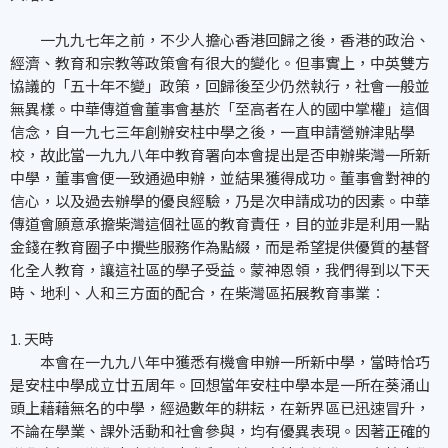
一九九七年之前，不少人擔心香港回歸之後，香港的政治、
經濟、教育和宗教等政策會有很大的變化。但事實上，中英雙方
協議的「五十年不變」政策，回歸後至少仍然執行，社會一般並
無異樣。中華傳道會董事會基於「至高者在人的國中掌權」這個
信念，自一九七三年創辦安柱中學之後，一直申請營辦津貼學
校，故此當一九九八年中教育署向本會提出是否申辦柴灣一所新
中學，董事會便一致通過申辦，並結果獲得成功。董事會對神的
信心，以及過去辦學的優良經驗，乃是次申請成功的因素。中華
傳道會願意承擔柴灣這個社區的教育責任，目的並非是利用一點
金錢在教育圈子中攪些服務作為點綴，而是希望提供優質的基督
化全人教育，讓這社區的學子受益。蒙神恩領，我們得到以下天
時、地利、人和三方面的配合，在柴灣區拓展教育事業︰
1. 天時
本會在一九九八年中獲悉有機會申辦一所新中學，當時恰巧
是安柱中學成立廿五周年。回想當年安柱中學本是一所在葵涌山
頭上藉藉無名的中學，經過數年的耕耘，在新界區已迅速冒升，
不論在學業、課外活動和社會參與，均有優異表現。因著正確的