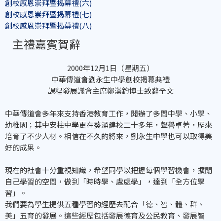
創校感恩崇拜暨揭幕禮(六)
創校感恩崇拜暨揭幕禮(七)
創校感恩崇拜暨揭幕禮(八)
主禮嘉賓賀辭
2000年12月1日（星期五）
中華傳道會劉永生中學創校揭幕典禮
課程發展議會主席鄭漢鈞博士致辭全文
中華傳道會多年來支持香港教育工作，開辦了多間中學、小學、
幼稚園；其中安柱中學更在葵涌建校二十多年，聲譽卓著，歷來
培育了不少人材。相信在不久的將來，劉永生中學也可以取得美
好的成果。
現在的社會十分重視知識，希望同學以把握每個學習機會，擴闊
自己學習的空間，做到「時時學、處處學」，達到「全方位學
習」。
我們要為學生提供五種學習的經歷去配合「德、智、體、群、
美」五育的發展。這些經歷包括發展德育及公民教育、發展智