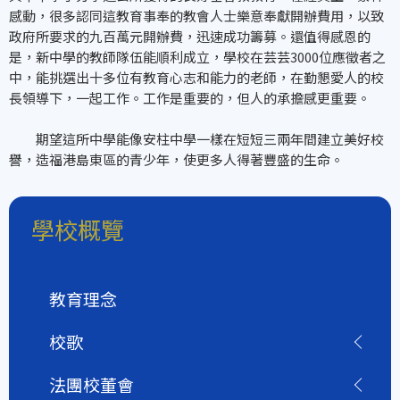
感動，很多認同這教育事奉的教會人士樂意奉獻開辦費用，以致
政府所要求的九百萬元開辦費，迅速成功籌募。還值得感恩的
是，新中學的教師隊伍能順利成立，學校在芸芸3000位應徵者之
中，能挑選出十多位有教育心志和能力的老師，在勤懇愛人的校
長領導下，一起工作。工作是重要的，但人的承擔感更重要。
期望這所中學能像安柱中學一樣在短短三兩年間建立美好校
譽，造福港島東區的青少年，使更多人得著豐盛的生命。
學校概覽
教育理念
校歌
法團校董會