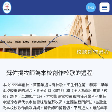
ENG
校歌創作過程
蘇佐揚牧師為本校創作校歌的過程
本校1999年創校，首兩年還未有校歌。師生們在第一和第二學年
本校較重要的場合，只分別以《歡欣》和《全因為你》權充「校
歌」頌唱。至2001年1月，本校鄭德富校長和前任音樂科科主任
卓淑珍老師代表本校冒昧聯絡蘇牧師，並隨後登門拜訪，誠邀他
為本校校歌作曲及填詞。蘇牧師和藹親切、平易近人，雖然年事