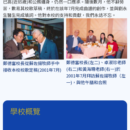
已高(近85歲)和公務纏身，仍然一口應承。隨後數月，他不辭勞
苦，數易其校歌草稿，終於在該年7月完成曲譜的創作，並與劉永
生醫生完成填詞。他對本校的支持和貢獻，我們永誌不忘。
鄭德富校長(左二)、卓淑珍老師
鄭德富校長從蘇佐揚牧師手中
(右二)和黃海珊老師(右一)於
接收本校校歌定稿(2001年7月)
2001年7月拜訪蘇佐揚牧師（左
一)，與他午膳和合照
學校概覽