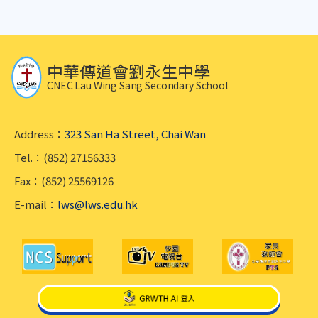
中華傳道會劉永生中學
CNEC Lau Wing Sang Secondary School
Address：
323 San Ha Street, Chai Wan
Tel.：(852) 27156333
Fax：(852) 25569126
E-mail：
lws@lws.edu.hk