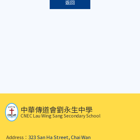
返回
中華傳道會劉永生中學
CNEC Lau Wing Sang Secondary School
Address：
323 San Ha Street, Chai Wan