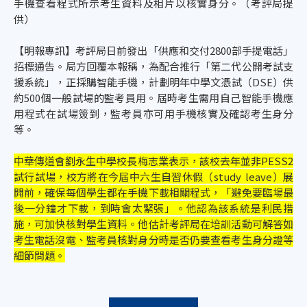
手機查看程式所示考生資料及相片以核實身分。（考評局提
供）
【明報專訊】考評局日前發出「供應和交付2800部手提電話」
招標通告。局方回覆本報稱，為配合推行「第二代公開考試支
援系統」，正採購智能手機，計劃明年中學文憑試（DSE）供
約500個一般試場的監考員用。屆時考生需用自己智能手機應
用程式在試場簽到，監考員亦可用手機核實及確認考生身分
等。
中華傳道會劉永生中學校長梅志業表示，該校去年並非PESS2
試行試場，校方將在今屆中六生自習休假（study leave）展
開前，確保每個學生都在手機下載相關程式，「避免要臨場最
後一分鐘才下載，到時會太緊張」。他認為該系統是利民措
施，可加快核對學生資料。他估計考評局在培訓活動可解答如
考生電話沒電、監考員核對身分時是否仍要查看考生身分證等
細節問題。