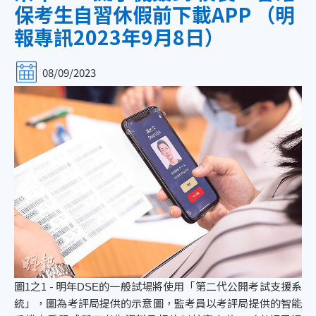
保考生自習休假前下載APP （明
報專訊2023年9月8日）
08/09/2023
圖1之1 - 明年
的一般試場將使用「第二代公開考試支援系
DSE
統」，圖為考評局提供的示意圖，監考員以考評局提供的智能