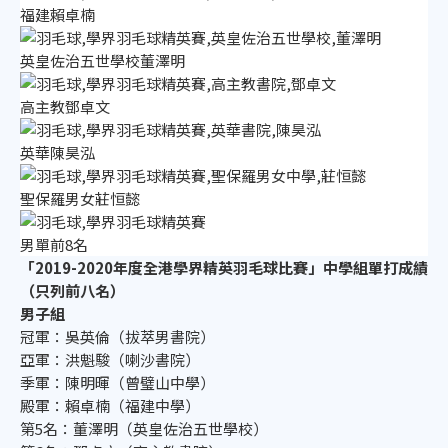
福建賴卓楠
英皇佐治五世學校董澤明
高主教鄧卓文
英華陳昊泓
聖保羅男女莊恒懿
男單前8名
「2019-2020年度全港學界精英羽毛球比賽」中學組單打成績
（只列前八名）
男子組
冠軍：吳英倫（拔萃男書院）
亞軍：洪魁駿（喇沙書院）
季軍：陳明暉（曾璧山中學）
殿軍：賴卓楠（福建中學）
第5名：董澤明（英皇佐治五世學校）