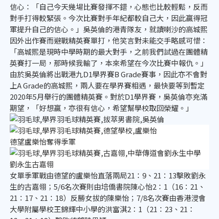
信心：「自己今天幾場比賽發揮不錯，心態也比較輕鬆，反而
對手打得較緊張。今次比賽對手年紀都較自己大，因此贏得冠
軍提升自己的信心。」吳英倫的港青隊友，就讀喇沙的高城熙
因外出作賽而避戰精英賽單打，他笑言對未能交手略感可惜：
「高城熙是現時中學時期的最大對手，之前我們試過在團體精
英賽打一局，那時候我輸了，本來希望在今次比賽中報仇。」
由於吳英倫將出戰港九D1學界賽B Grade賽事，因此亦不會對
上A Grade的高城熙，兩人要在學界賽相遇，最快要等到暫定
2020年5月舉行的團體精英賽。對於D1學界賽，吳英倫亦充滿
期望，「好想贏，亦很有信心，希望幫學校取回榮耀。」
德望盧樂怡奪得季軍
劉永生古嘉翎
女單季軍戰由德望的盧樂怡直落兩局21：9、21：13擊敗劉永
生的古嘉翎；5/6名次賽則由培僑書院陳心怡2：1（16：21、
21：17、21：18）反勝女拔的陳樂怡；7/8名次賽由香港浸會
大學附屬學校王錦輝中小學的洪富淇2：1（21：23、21：