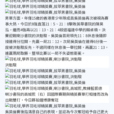
男單方面，年僅15歲的香港青少年隊成員吳英倫再次被視為賽
事大熱，今日於8強直落21：5、21：8擊敗英華書院的陳昊
泓，繼而4強再以21：13、21：4殺退福建中學的賴卓楠。決
賽迎戰喇沙書院的洪魁駿，吳英倫首局領先11：8休息後隨即
接連得分拉開，先贏一局21：12。次局吳英倫在連得6分後一
度被洪魁駿反先，不過同樣在休息後一舉拉開，再贏21：13，
連贏兩局取勝，整項比賽以一局不失姿態衛冕。
洪魁駿
喇沙書院的高城熙（右）因國際賽期與精英賽單打相撞而改為
出戰雙打，今日夥拍鍾博康奪冠
吳英倫賽後指滿意自己的表現，並認為今次奪冠給予自己更大