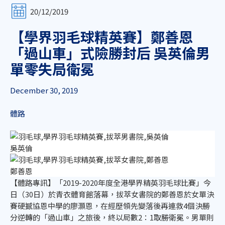
20/12/2019
【學界羽毛球精英賽】鄭善恩
「過山車」式險勝封后 吳英倫男
單零失局衛冕
December 30, 2019
體路
吳英倫
鄭善恩
【體路專訊】「2019-2020年度全港學界精英羽毛球比賽」今
日（30日）於青衣體育館落幕，拔萃女書院的鄭善恩於女單決
賽硬撼協恩中學的廖灝恩，在經歷領先變落後再連救4個決勝
分逆轉的「過山車」之旅後，終以局數2：1取勝衛冕。男單則