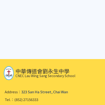
中華傳道會劉永生中學
CNEC Lau Wing Sang Secondary School
Address：
323 San Ha Street, Chai Wan
Tel.：(852) 27156333