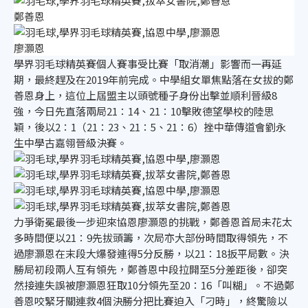
鄭善恩
廖灝恩
學界羽毛球精英賽個人賽事受比賽「取消潮」影響而一再延
期，最終趕及在2019年前完成。中學組女單焦點落在女拔的鄭
善恩身上，這位上屆盟主以頭號種子身份出擊並順利晉級8
強，今日先直落兩局21：14、21：10擊敗德望學校的陸思
穎，後以2：1（21：23、21：5、21：6）挫中華傳道會劉永
生中學古嘉翎晉級決賽。
力爭衛冕最後一步迎來協恩廖灝恩的挑戰，鄭善恩首局未花太
多時間便以21：9先拔頭籌，次局亦大部份時間取得領先，不
過廖灝恩在末段大爆發連得5分反勝，以21：18扳平局數。決
勝局初段兩人互有領先，鄭善恩中段拉開至5分差距後，卻突
然接連失誤被廖灝恩狂取10分領先至20：16「叫糊」。不過鄭
善恩咬緊牙關連救4個決勝分把比賽迫入「刁時」，終驚險以