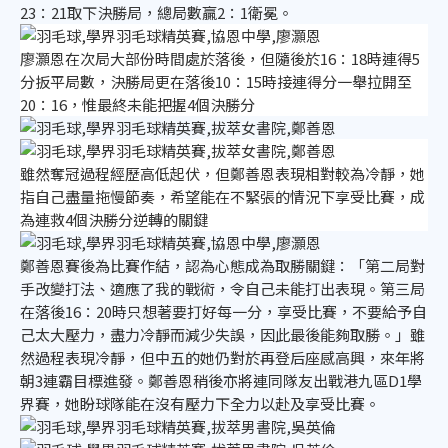
23：21取下決勝局，總局數贏2：1衛冕。
廖灝恩在次局大部份時間處於落後，但隨後於16：18時連得5
分扳平局數，決勝局更在落後10：15時接連得分一舉拉開至
20：16，惟最終未能把握4個決勝分
雖然奪冠過程經歷高低起伏，但鄭善恩表現相對較為冷靜，她
指自己盡量拖慢節奏，希望能在不緊張的情況下享受比賽，成
為連救4個決勝分逆轉的關鍵
鄭善恩賽後為比賽作結，認為心態成為取勝關鍵：「第二局對
手改變打法、適應了我的戰術，令自己未能打出表現。第三局
在落後16：20時只想著要打好每一分，享受比賽，不要給予自
己太大壓力，盡力冷靜而減少失誤，因此最後能夠取勝。」雖
然過程表現冷靜，但中五的她仍對於再登后座感高興，來年將
朝3連霸目標進發。鄭善恩稍後亦將連同隊友出戰港九區D1學
界賽，她盼球隊能在沒有壓力下全力以赴及享受比賽。