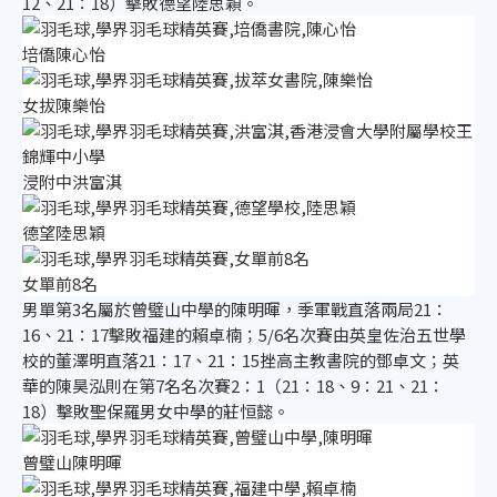
12、21：18）擊敗德望陸思穎。
培僑陳心怡
女拔陳樂怡
浸附中洪富淇
德望陸思穎
女單前8名
男單第3名屬於曾璧山中學的陳明暉，季軍戰直落兩局21：
16、21：17擊敗福建的賴卓楠；5/6名次賽由英皇佐治五世學
校的董澤明直落21：17、21：15挫高主教書院的鄧卓文；英
華的陳昊泓則在第7名名次賽2：1（21：18、9：21、21：
18）擊敗聖保羅男女中學的莊恒懿。
曾璧山陳明暉