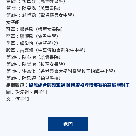
第6名：鄧卓文（高主教書院）
第7名：陳昊泓（英華書院）
第8名：莊恒懿（聖保羅男女中學）
女子組
冠軍：鄭善恩（拔萃女書院）
亞軍：廖灝恩（協恩中學）
季軍：盧樂怡（德望學校）
殿軍：古嘉翎（中華傳道會劉永生中學）
第5名：陳心怡（培僑書院）
第6名：陳樂怡（拔萃女書院）
第7名：洪富淇（香港浸會大學附屬學校王錦輝中小學）
第8名：陸思穎（德望學校）
相關報道：
協恩組合輕鬆奪冠 鍾博康初登精英賽拍高城熙封王
圖：彭淬祺、何子淵
文：何子淵
返回