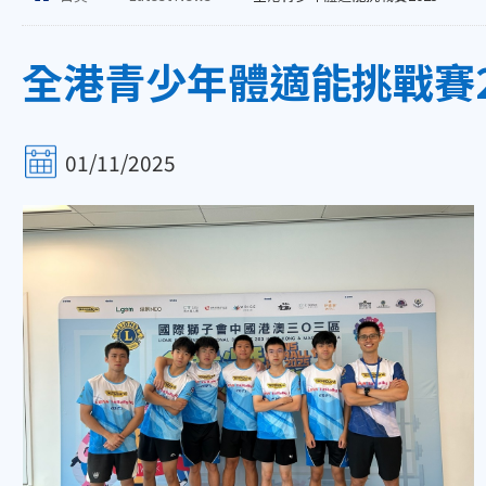
全港青少年體適能挑戰賽2
01/11/2025