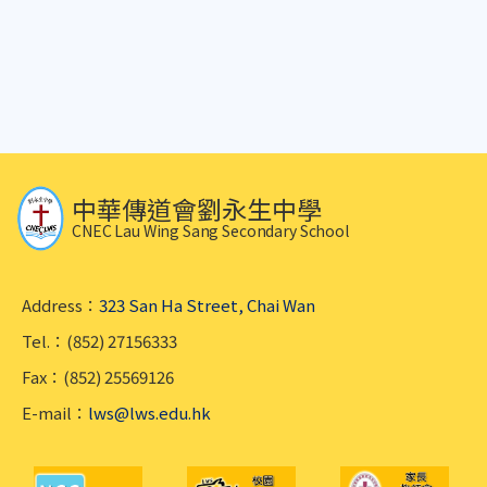
中華傳道會劉永生中學
CNEC Lau Wing Sang Secondary School
Address：
323 San Ha Street, Chai Wan
Tel.：(852) 27156333
Fax：(852) 25569126
E-mail：
lws@lws.edu.hk