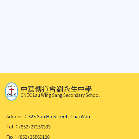
中華傳道會劉永生中學
CNEC Lau Wing Sang Secondary School
Address：
323 San Ha Street, Chai Wan
Tel.：(852) 27156333
Fax：(852) 25569126