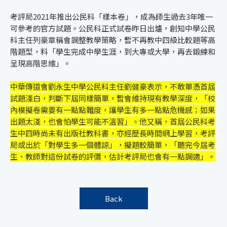
考評局2021年推出公民科「樣本卷」，成為師生過去3年唯一
可參考的官方試題。公民科正式試卷昨日出爐，創知中學公民
科主任列豪章稱會調整教學策略，暫不再教中四級比較題等高
階題型，料「學生完成中學生涯，到大專或大學，再去鍛練和
呈現高階思維」。
中華傳道會劉永生中學公民科主任劉健豪表示，不敢單憑首屆
試題淺白，判斷下屆同樣簡單，暫會維持現有教學深度，「校
內模擬卷需要有一點點難度，讓學生有多一點點危機感；如果
出題太淺，也會怕學生可能不溫習」。他又稱，首屆公民科考
生中四時尚未有出版社教科書，亦經歷長時間網上學習，考評
局或出於「對學生多一個體諒」，擬題較簡單，「聽完今屆考
生、教師對這份試卷的評價，估計考評局也會有一點調適」。
Back