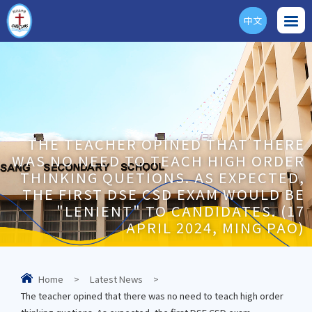
中文
ENG
THE TEACHER OPINED THAT THERE
WAS NO NEED TO TEACH HIGH ORDER
THINKING QUETIONS. AS EXPECTED,
THE FIRST DSE CSD EXAM WOULD BE
"LENIENT" TO CANDIDATES. (17
APRIL 2024, MING PAO)
Home
>
Latest News
>
The teacher opined that there was no need to teach high order