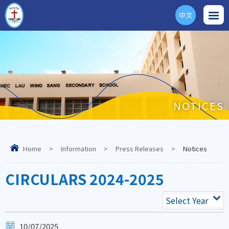
中文
ENG
NOTICES
Home
>
Information
>
Press Releases
>
Notices
CIRCULARS 2024-2025
Select Year
10/07/2025