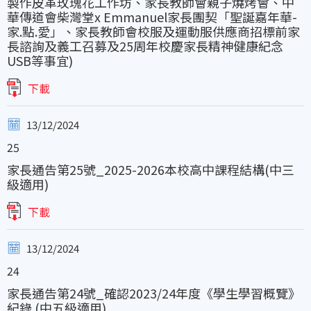
製作皮革玫瑰花工作坊、家長教師會親子燒烤會、中
華傳道會柴灣堂x Emmanuel家長團契「聖誕嘉年華-
家.點.愛」、家長教師會校服及運動服供應商招標前家
長諮詢及義工召募及25周年校慶家長精神健康紀念
USB等事宜)
下載
13/12/2024
25
家長通告第25號_2025-2026本校高中課程結構(中三
級適用)
下載
13/12/2024
24
家長通告第24號_確認2023/24年度《學生學習概覽》
紀錄 (中五級適用)