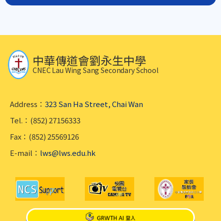
中華傳道會劉永生中學
CNEC Lau Wing Sang Secondary School
Address：
323 San Ha Street, Chai Wan
Tel.：(852) 27156333
Fax：(852) 25569126
E-mail：
lws@lws.edu.hk