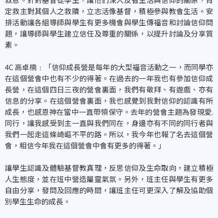
定救主對其個人之救贖，立志活像基督，積極參與教會生活。安
排活動讓各組導師與學生有更多機會與學生傳福音和討論信仰問
題，讓導師與學生建立信任及尊重的關係，以提升討論及分享質
素。
4C 高卓楠﹕「信仰成長營是每年的大型福音活動之一，而同學亦
在這個營會中也有不少的得著。在過去的一年我也有參加信仰成
長營，在這個四日三夜的營會裏面，我們有敬拜、有遊戲、亦有
信息的分享。在這個營會裏面，我也感覺到我對信仰的認識有所
成長，也感恩神在當中一直帶領保守。去年的營會主題為發現愛.
同行，讓我感受到主一直與我們同在，身邊亦有不同的同行者與
我們一起走這條崎嶇不平的路。所以，我今年也報了名去這個營
會，相信今年我在這個營會中會有更多的得著。」
讓學生認識及體驗基督教真理，反思信仰及生命取向，建立積極
人生態度，並在班中營造屬靈氣氛。另外，班主任與學生有更多
自由分享，發問及回應的時間，讓班主任可更深入了解及協助個
別學生生命的成長。