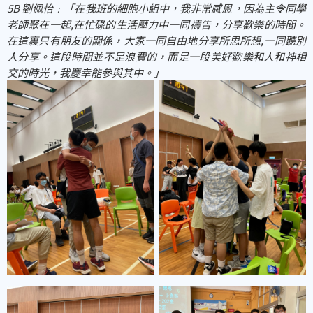
5B
劉佩怡﹕「在我班的細胞小組中，我非常感恩，因為主令同學
老師聚在一起,在忙碌的生活壓力中一同禱告，分享歡樂的時間。
在這裏只有朋友的關係，大家一同自由地分享所思所想,一同聽別
人分享。這段時間並不是浪費的，而是一段美好歡樂和人和神相
交的時光，我慶幸能參與其中。」