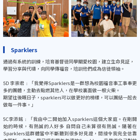
Sparklers
通過有系統的訓練，培育基督徒同學關愛校園，建立生命見証，
學習分享與代禱，向同學傳福音，培訓他們成為信徒領袖。
5D 李崇君﹕「我覺得Sparklers是一群想為校園福音事工事奉更
多的團體，主動去點燃其他人，在學校裏面做一根火柴。
期望往後嘅日子，sparklers可以做更好的榜樣，可以團結一起去
做每一件事。」
5C李添銘﹕「我由中二開始加入sparklers這個大家庭。在剛開
始的時候，有熱誠的人好多 自問自己未算很有熱誠。隨著在
Sparklers這群體當中不斷聽到很多好見證，間接令我完全信靠