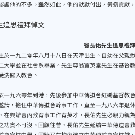
認識他的不多。雖然如此，他的默默付出，纍纍貢獻
生追思禮拜悼文
竇長佑先生追思禮
一九二零年八月十八日在天津出生。自幼在父親悉
仁大學並在社會系畢業。先生尊翁竇英堂先生在基督
受洗歸入教會。
九六零年到港，先後參加中華傳道會紅磡基督教會
邀請，擔任中華傳道會幹事工作，直至一九八六年退
，在興辦會內教育事工作育英才，長佑先生必親力親
之功實不可沒。回顧往昔，長佑先生延續中華傳道會
道會安柱中學，同時又在校內建立中華傳道會安柱堂