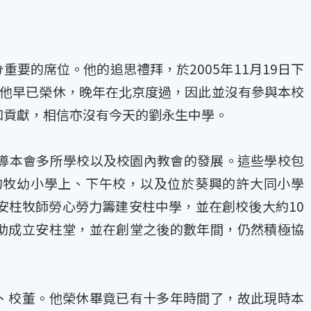
要的席位。他的追思禮拜，於2005年11月19日下
。他早已榮休，晚年在北京度過，因此並沒有參與本校
和貢獻，相信亦沒有今天的劉永生中學。
領導本會多所學校以及校園內教會的發展。這些學校包
的牧幼小學上、下午校，以及位於葵興的許大同小學
桑安柱牧師勞心勞力籌建安柱中學，並在創校後大約10
助成立安柱堂，並在創堂之後的數年間，仍然積極協
、校董。他榮休畢竟已有十多年時間了，故此現時本