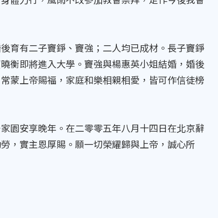
後育有二子竇錚、竇強；二人均已成材。長子竇錚
竇曉衡即將進入大學。竇強與楊惠英小姐結婚，婚後
，常蒙上帝賜福，家庭和樂相親相愛，皆可作信徒榜
家園安享晚年。在二零零五年八月十四日在北京辭
勤勞，實主恩厚賜。願一切榮耀歸與上帝，誠心所