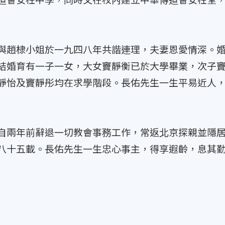
棣小姐於一九四八年共諧連理，夫妻恩愛情深。婚
結婚育有一子一女，大女竇靜衡已於大學畢業，次子
靜怡及竇靜彤均在求學階段。長佑先生一生平易近人
年前辭退一切教會事務工作，常返北京探親並隱居
八十五載。長佑先生一生忠心事主，得享遐齡，息其