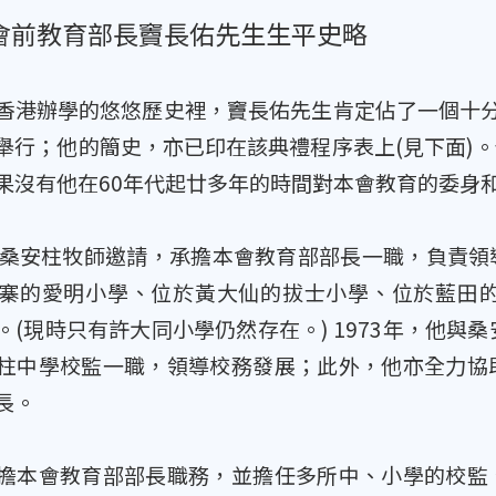
會前教育部長竇長佑先生生平史略
香港辦學的悠悠歷史裡，竇長佑先生肯定佔了一個十分重
舉行；他的簡史，亦已印在該典禮程序表上(見下面)
果沒有他在60年代起廿多年的時間對本會教育的委身
被桑安柱牧師邀請，承擔本會教育部部長一職，負責
寨的愛明小學、位於黃大仙的拔士小學、位於藍田
。(現時只有許大同小學仍然存在。) 1973年，他與
柱中學校監一職，領導校務發展；此外，他亦全力協
長。
擔本會教育部部長職務，並擔任多所中、小學的校監