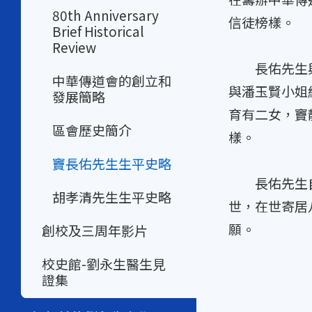
80th Anniversary
信徒榜樣。
Brief Historical
Review
長佑先生與趙
中華傳道會的創立和
與潘玉賢小姐
發展簡略
育有二女，竇
區會歷史簡介
樣。
竇長佑先生生平史略
長佑先生自兩
胡孝清先生生平史略
世，在世寄居
願。
創校及三周年影片
校史館-劉永生醫生見
證集