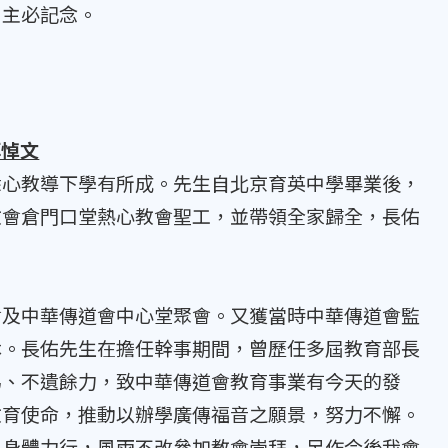
，主必記念。
拜悼文
心教導下學有所成。先生自北京育英中學畢業後，
教會倉門口堂熱心教會聖工，並帶領全家歸全，長佑
及中華傳道會中心堂聚會。又獲當時中華傳道會監
休。長佑先生在擔任幹事期間，曾歷任多屆教育部長
為、不遺餘力，致中華傳道會教育事業有今天的發
教育使命，推動以辦學廣傳福音之願景，努力不懈。
，身體力行，風雨不改參加教會崇拜，足作今後我會