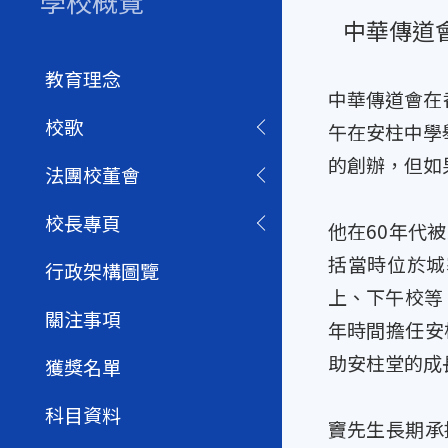
學校概覽
中華傳道
教育理念
中華傳道會在
校歌
午在安柱中學
的創辦，但如
法團校董會
校長專頁
他在60年代
括當時位於城
行政架構圖覽
上、下午校等
關注事項
年時間擔任安
助安柱堂的成
獲獎名單
科目資料
竇先生長期承