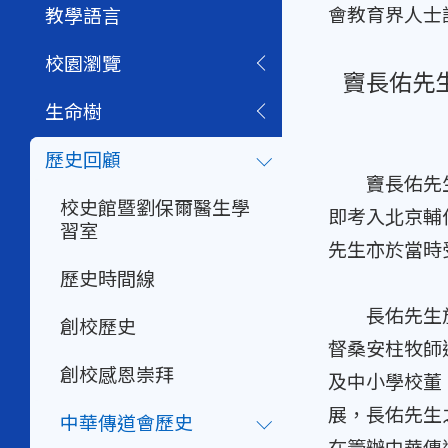
會教育界人士
教學語言
校園瀏覽
竇長佑先
生命樹
歷史回顧
竇長佑先生於
校史館暨劉保爾醫生學
即考入北京輔
習室
先生亦於當時
歷史時間線
長佑先生於一
創校歷史
督桑安柱牧師
創校感恩崇拜
及中小學校董
展，長佑先生
中華傳道會歷史
在籌辦中華傳