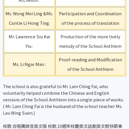
Ms. Wong Mei Ling &Ms.
Participation and Coordination
Contie Li Hong Ting:
of the process of translation
Mr. Lawrence Siu Kai
Production of the more lively
Yiu :
melody of the School Anthlem
Proof-reading and Modification
Ms. Li Ngar Man :
of the School Anthlem
The school is also grateful to Mr. Lam Ching Fai, who
voluntarily helped combine the Chinese and English
versions of the School Anthlem into a single piece of works.
( Mr. Lam Ching Fai is the husband of the school teacher Ms.
Lau Wing Suen.)
校歌.合唱團錄音英文版 校歌.10週年校慶英文話劇英文輕快節奏