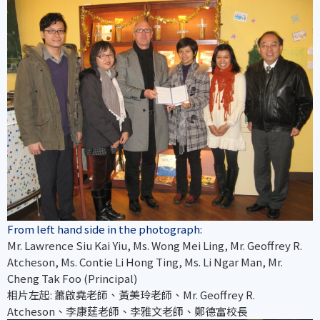
From left hand side in the photograph:
Mr. Lawrence Siu Kai Yiu, Ms. Wong Mei Ling, Mr. Geoffrey R.
Atcheson, Ms. Contie Li Hong Ting, Ms. Li Ngar Man, Mr.
Cheng Tak Foo (Principal)
相片左起: 蕭啟堯老師、黃美玲老師、Mr. Geoffrey R.
Atcheson、李康莛老師、李雅文老師、鄭德富校長