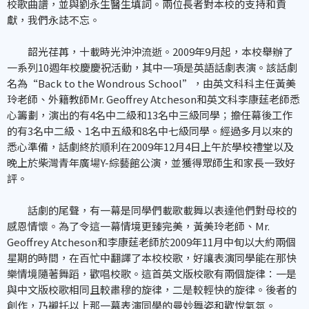
校歌曲譜，並與劉永生醫生填詞。兩位長者對本校的支持和貢
獻，我們永誌不忘。
韶光荏苒，十載時光沖沖流逝。2009年9月起，本校舉辦了
一系列10週年校慶慶祝活動，其中一項是英語話劇表演。該話劇
名為“Back to the Wondrous School”，由英文科科主任黃美
玲老師、外籍教師Mr. Geoffrey Atcheson和英文科李康莛老師悉
心籌劃，演出的有4名中二級和13名中三級同學；擔任幕後工作
的有3名中二級、1名中五級和8名中七級同學。經過多月以來的
悉心準備，話劇終於順利在2009年12月4日上午於學校禮堂以及
晚上於柴灣青年廣場Y-綜藝館公演，並獲得眾師生和家長一致好
評。
話劇的尾聲，有一幕是同學們載歌載舞以表達他們對母校的
感恩情懷。為了令這一幕情境更臻完美，黃美玲老師、Mr.
Geoffrey Atcheson和李康莛老師於2009年11月中旬以大約兩個
星期的時間，在百忙中翻譯了本校校歌，好讓表演同學能在那快
樂情境隨著舞蹈，歡唱校歌。這首英文版校歌有兩個旋律：一是
與中文版校歌相同且較肅穆的旋律，二是較輕快的旋律。後者的
創作，乃襯托以上那一幕表演同學的曼妙舞姿和歡悅氣氛。