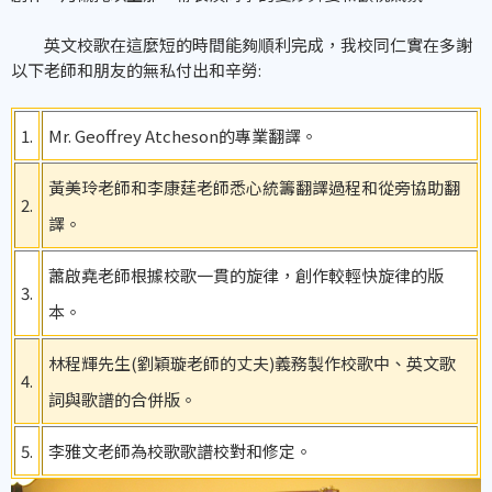
英文校歌在這麼短的時間能夠順利完成，我校同仁實在多謝
以下老師和朋友的無私付出和辛勞:
1.
Mr. Geoffrey Atcheson的專業翻譯。
黃美玲老師和李康莛老師悉心統籌翻譯過程和從旁協助翻
2.
譯。
蕭啟堯老師根據校歌一貫的旋律，創作較輕快旋律的版
3.
本。
林程輝先生(劉穎璇老師的丈夫)義務製作校歌中、英文歌
4.
詞與歌譜的合併版。
5.
李雅文老師為校歌歌譜校對和修定。