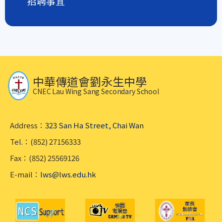
招聘事宜
中華傳道會劉永生中學
CNEC Lau Wing Sang Secondary School
Address：
323 San Ha Street, Chai Wan
Tel.：(852) 27156333
Fax：(852) 25569126
E-mail：
lws@lws.edu.hk