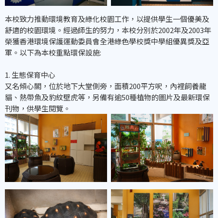
本校致力推動環境教育及綠化校園工作，以提供學生一個優美及
舒適的校園環境。經過師生的努力，本校分別於2002年及2003年
榮獲香港環境保護運動委員會全港綠色學校獎中學組優異獎及亞
軍。以下為本校重點環保設施:
1. 生態保育中心
又名傾心閣，位於地下大堂側旁，面積200平方呎，內裡飼養龍
貓、熱帶魚及豹紋壁虎等，另備有逾50種植物的圖片及最新環保
刊物，供學生閱覽。