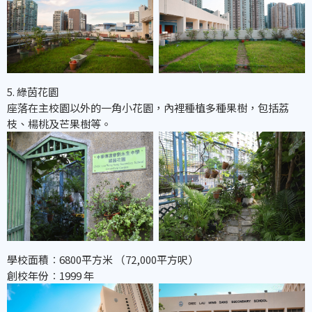
5. 綠茵花園
座落在主校園以外的一角小花園，內裡種植多種果樹，包括荔
枝、楊桃及芒果樹等。
學校面積︰6800平方米 （72,000平方呎）
創校年份︰1999 年