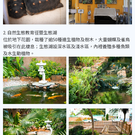
2. 自然生態教育徑暨生態湖
位於地下花園，栽種了逾50種連生植物及樹木，大量蝴蝶及雀鳥
被吸引在此棲息；生態湖設深水區及淺水區，內裡養殖多種魚類
及水生動植物。