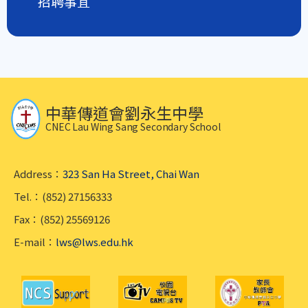
招聘事宜
中華傳道會劉永生中學
CNEC Lau Wing Sang Secondary School
Address：
323 San Ha Street, Chai Wan
Tel.：(852) 27156333
Fax：(852) 25569126
E-mail：
lws@lws.edu.hk