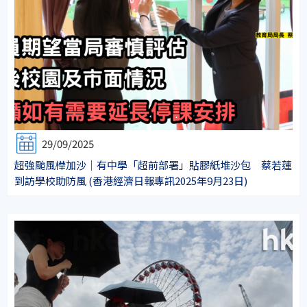
29/09/2025
超強颱風樺加沙｜有中學「超前部署」貼膠紙堆沙包 蔡若蓮
到訪學校助防風 (香港經濟日報專訊2025年9月23日)