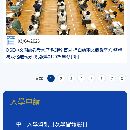
03/04/2025
DSE中文閱讀卷考書序 教師稱首見 指白話兩文體裁平均 整體
易及格難高分 (明報專訊2025年4月3日)
頁面:
1
2
3
4
5
6
7
8
入學申請
中一入學資訊日及學習體驗日