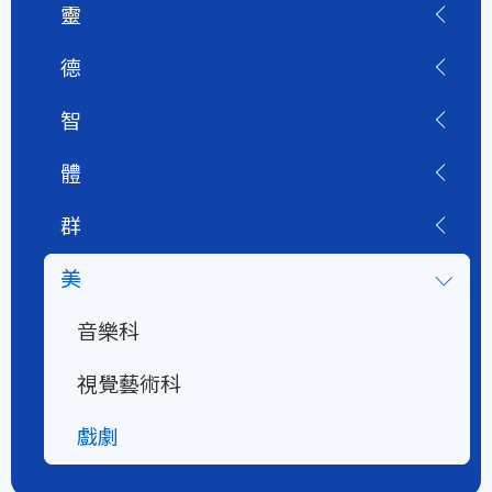
靈
德
智
體
群
美
音樂科
視覺藝術科
戲劇