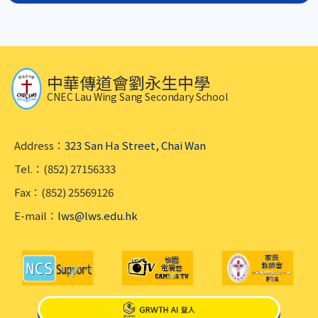
中華傳道會劉永生中學
CNEC Lau Wing Sang Secondary School
Address：
323 San Ha Street, Chai Wan
Tel.：(852) 27156333
Fax：(852) 25569126
E-mail：
lws@lws.edu.hk