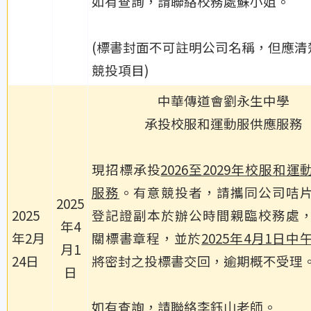
如有查詢，請聯絡校務處蘇小姐。
(標書封面不可註明公司名稱，但應清
競投項目)
中華傳道會劉永生中學
承投校服和運動服供應服務
現招標承投
2026至2029年校服和
服務
。有意競投者，請攜同公司咭
2025
2025
登記證副本於辦公時間親臨校務處
年4
年2月
關標書章程，並於
2025年4月1日中
月1
24日
將密封之投標書交回，逾期概不受理
日
如有查詢，請聯絡李鈺山老師。