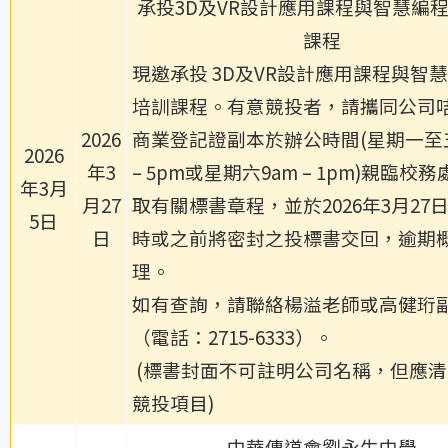
承投3D及VR設計應用課程與智慧編
課程
現邀承投 3D及VR設計應用課程與智
培訓課程。有意競投者，請攜同公司
2026
商業登記證副本於辦公時間(星期一至五
2026
年3
– 5pm或星期六9am – 1pm)親臨校
年3月
月27
取有關標書章程，並於2026年3月27日
5日
日
時或之前將密封之投標書交回，逾期
理。
如有查詢，請聯絡楊溢老師或高健珩
（電話：2715-6333）。
(標書封面不可註明公司名稱，但應
競投項目)
中華傳道會劉永生中學