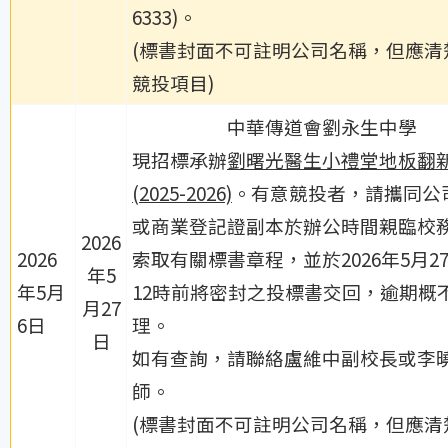
6333)。
(標書封面不可註明公司名稱，但應清
競投項目)
中華傳道會劉永生中學
現招標承辦
劉曙光醫生小禮堂地板翻
(2025-2026)
。有意競投者，請攜同公
或商業登記證副本於辦公時間親臨校
2026
2026
索取有關標書章程，並於2026年5月2
年5
年5月
12時前將密封之投標書交回，逾期概
月27
6日
理。
日
如有查詢，請聯絡盧維中副校長或李
師。
(標書封面不可註明公司名稱，但應清