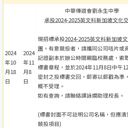
中華傳道會劉永生中學
承投2024-2025英文科新加坡文化
現招標承投
2024-2025英文科新加坡
團
。有意競投者，請攜同公司咭片或
2024
2024
記證副本於辦公時間親臨校務處，索
年10
年11
標書章程，並於2024年11月8日中午1
月18
月8
密封之投標書交回，郵寄以郵戳為準
日
日
概不受理。
如有查詢，請聯絡譚詠嫻助理校長。
(標書封面不可註明公司名稱，但應清
競投項目)