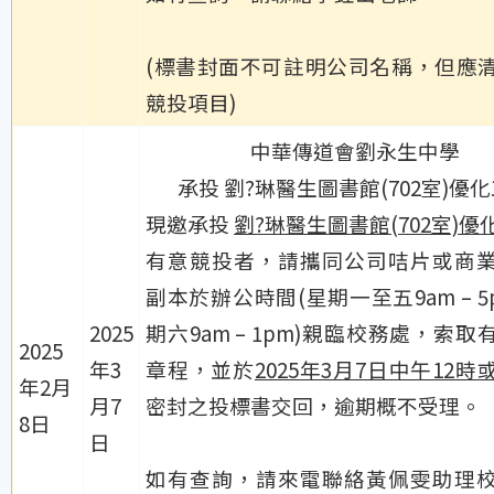
(標書封面不可註明公司名稱，但應
競投項目)
中華傳道會劉永生中學
承投 劉?琳醫生圖書館(702室)優
現邀承投
劉?琳醫生圖書館(702室)優
有意競投者，請攜同公司咭片或商
副本於辦公時間(星期一至五9am – 5
2025
期六9am – 1pm)親臨校務處，索取
2025
年3
章程，並於
2025年3月7日中午12時
年2月
月7
密封之投標書交回，逾期概不受理。
8日
日
如有查詢，請來電聯絡黃佩雯助理