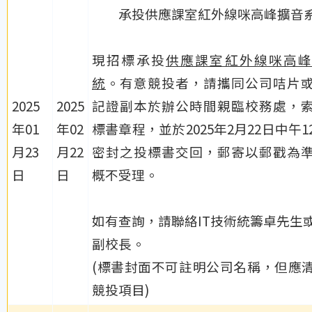
承投供應課室紅外線咪高峰擴音
現招標承投
供應課室紅外線咪高峰
統
。有意競投者，請攜同公司咭片
2025
2025
記證副本於辦公時間親臨校務處，
年01
年02
標書章程，並於2025年2月22日中午1
月23
月22
密封之投標書交回，郵寄以郵戳為
日
日
概不受理。
如有查詢，
請聯絡IT技術統籌卓先生
副校長。
(標書封面不可註明公司名稱，但應
競投項目)