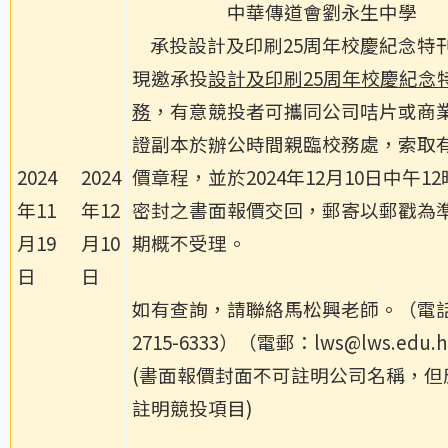
中華傳道會劉永生中學
承投設計及印刷25周年校慶紀念特
現邀承投
設計及印刷25周年校慶紀念
務
，有意競投者可攜同公司咭片或商
證副本於辦公時間親臨校務處，索取
2024
2024
價章程，並於2024年12月10日中午1
年11
年12
密封之書面報價交回，郵寄以郵戳為
月19
月10
期概不受理。
日
日
如有查詢，請聯絡馬松興老師。（電
2715-6333）（電郵：lws@lws.edu.
(書面報價封面不可註明公司名稱，但
註明競投項目)