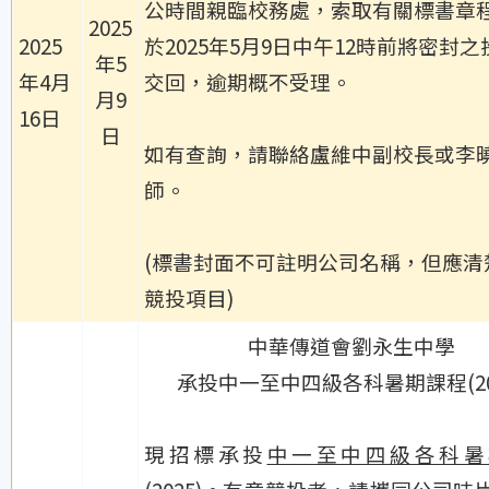
公時間親臨校務處，索取有關標書章
2025
2025
於2025年5月9日中午12時前將密封
年5
年4月
交回，逾期概不受理。
月9
16日
日
如有查詢，請聯絡盧維中副校長或李
師。
(標書封面不可註明公司名稱，但應清
競投項目)
中華傳道會劉永生中學
承投中一至中四級各科暑期課程(20
現招標承投
中一至中四級各科暑