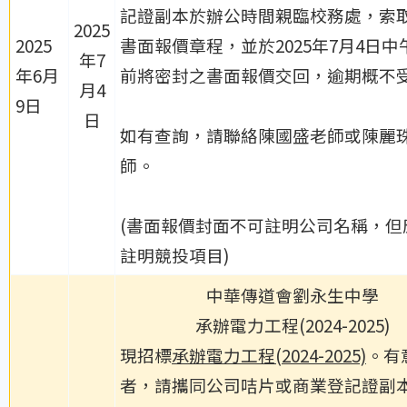
記證副本於辦公時間親臨校務處，索
2025
2025
書面報價章程，並於2025年7月4日中
年7
年6月
前將密封之書面報價交回，逾期概不
月4
9日
日
如有查詢，請聯絡陳國盛老師或陳麗
師。
(書面報價封面不可註明公司名稱，但
註明競投項目)
中華傳道會劉永生中學
承辦電力工程(2024-2025)
現招標
承辦電力工程(2024-2025)
。有
者，請攜同公司咭片或商業登記證副