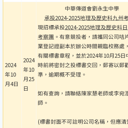
中華傳道會劉永生中學
承投2024-2025地理及歷史科九州
現招標承投
2024-2025地理及歷史科
考察團
。有意競投者，請攜同公司咭
業登記證副本於辦公時間親臨校務處
有關標書章程，並於2024年10月25日
2024
2024
時前將密封之投標書交回，郵寄以郵
年10
年10
準，逾期概不受理。
月25
月4日
日
如有查詢，請聯絡陳家慧老師或李宛
師。
(標書封面不可註明公司名稱，但應清