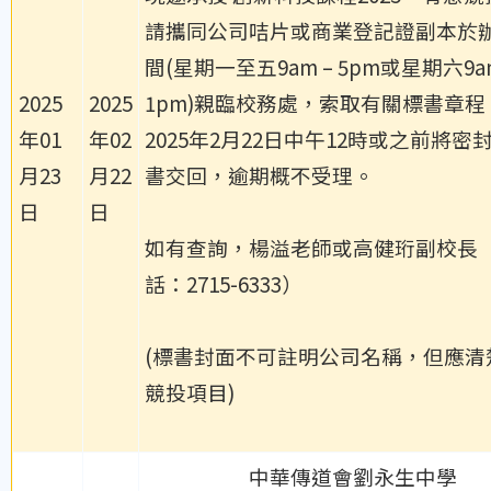
請攜同公司咭片或商業登記證副本於
間(星期一至五9am – 5pm或星期六9am
2025
2025
1pm)親臨校務處，索取有關標書章程
年01
年02
2025年2月22日中午12時或之前將密
月23
月22
書交回，逾期概不受理。
日
日
如有查詢，楊溢老師或高健珩副校長
話：2715-6333）
(標書封面不可註明公司名稱，但應清
競投項目)
中華傳道會劉永生中學