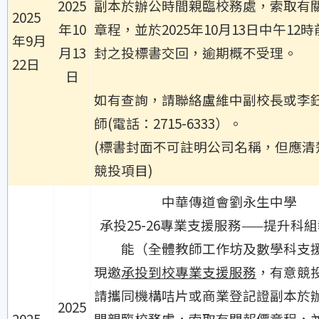
2025
副本於辦公時間親臨校務處，索取有
2025
年10
章程，並於2025年10月13日中午12
年9月
月13
封之投標書交回，逾期概不受理。
22日
日
如有查詢，請聯絡盧維中副校長或李
師(電話：2715-6333）。
(標書封面不可註明公司名稱，但應清
競投項目)
中華傳道會劉永生中學
承投25-26專業支援服務——提升科
能
（全體教師工作坊及數學科支
現邀
承投到校專業支援服務
，有意競
請攜同機構咭片或商業登記證副本於
2025
2025
間親臨校務處，索取有關報價章程，