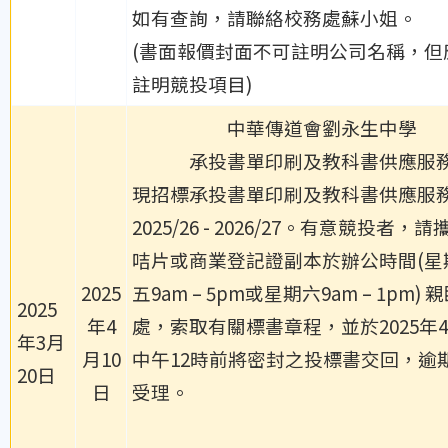
如有查詢，請聯絡校務處蘇小姐。
(書面報價封面不可註明公司名稱，但
註明競投項目)
中華傳道會劉永生中學
承投書單印刷及教科書供應服
現招標承投書單印刷及教科書供應服
2025/26 - 2026/27。有意競投者，
咭片或商業登記證副本於辦公時間(星
2025
五9am – 5pm或星期六9am – 1pm)
2025
年4
處，索取有關標書章程，並於2025年4
年3月
月10
中午12時前將密封之投標書交回，逾
20日
日
受理。