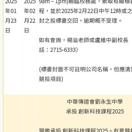
2025
2025
9am – 1pm)親臨校務處，索取有關
年01
年02
程，並於2025年2月22日中午12時或
月23
月22
封之投標書交回，逾期概不受理。
日
日
如有查詢，楊溢老師或盧維中副校長
話：2715-6333）
(標書封面不可註明公司名稱，但應清
競投項目)
中華傳道會劉永生中學
承投 創新科技課程2025
現邀承投 創新科技課程2025。有意