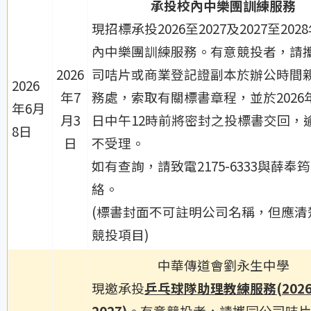
承投
校內中樂團訓練服務
現招標承投2026至2027及2027至202
內中樂團訓練服務。有意競投者，請
2026
司咭片或商業登記證副本於辦公時間
2026
年7
務處，索取有關標書章程，並於2026年
年6月
月3
日中午12時前將密封之投標書交回，
8日
日
不受理。
如有查詢，請致電2175-6333與薛奉
絡。
(標書封面不可註明公司名稱，但應清
競投項目)
中華傳道會劉永生中學
現邀承投
乒乓球隊助理教練服務
(2026
2027)
。有意競投者，請攜同公司咭