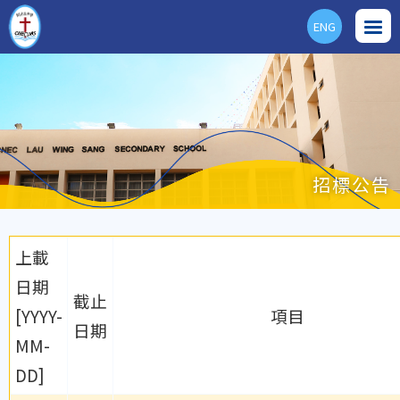
ENG
招標公告
上載
日期
截止
[YYYY-
項目
日期
MM-
DD]