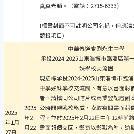
真真老師。（電話：2715-6333）
(標書封面不可註明公司名稱，但應清
競投項目)
中華傳道會劉永生中學
承投2024-2025山東淄博市臨淄區第
妹學校交流團
現招標承投
2024-2025
山東淄博市臨淄
中學姊妹學校交流團
。有意以書面報
者，請攜同公司咭片或商業登記證副
2025
公時間親臨校務處，索取有關書面報
2025
年2
程，並於
2025年2月22日中午12
時前
年1月
月22
書面報價交回，郵寄以郵戳為準，逾
27日