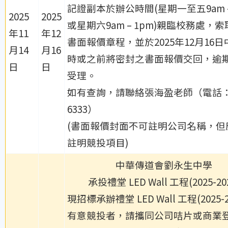
記證副本於辦公時間(星期一至五9am –
2025
2025
或星期六9am – 1pm)親臨校務處，
年11
年12
書面報價章程，並於2025年12月16日
月14
月16
時或之前將密封之書面報價交回，逾
日
日
受理。
如有查詢，請聯絡張海盈老師（電話：2
6333）
(書面報價封面不可註明公司名稱，但
註明競投項目)
中華傳道會劉永生中學
承投禮堂 LED Wall 工程(2025-20
現招標承辦禮堂 LED Wall 工程(2025-2
有意競投者，
請攜同公司咭片或商業