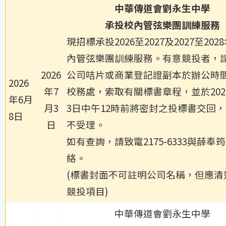
中華傳道會劉永生中學
承投
校內管弦樂團訓練服務
現招標承投2026至2027及2027至202
內管弦樂團訓練服務。有意競投者，
2026
公司咭片或商業登記證副本於辦公時
2026
年7
校務處，索取有關標書章程，並於202
年6月
月3
3日中午12時前將密封之投標書交回
8日
日
不受理。
如有查詢，請致電2175-6333與薛奉
絡。
(標書封面不可註明公司名稱，但應清
競投項目)
中華傳道會劉永生中學