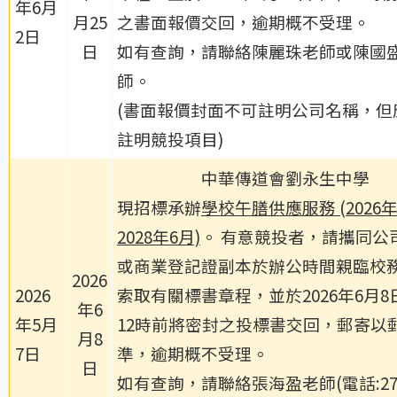
年6月
月25
之書面報價交回，逾期概不受理。
2日
日
如有查詢，請聯絡陳麗珠老師或陳國
師。
(書面報價封面不可註明公司名稱，但
註明競投項目)
中華傳道會劉永生中學
現招標承辦
學校午膳供應服務 (2026
2028年6月)
。 有意競投者，請攜同公
或商業登記證副本於辦公時間親臨校
2026
2026
索取有關標書章程，並於2026年6月8
年6
年5月
12時前將密封之投標書交回，郵寄以
月8
7日
準，逾期概不受理。
日
如有查詢，請聯絡張海盈老師(電話:271