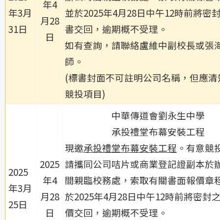
年4
年3月
並於2025年4月28日中午12時前將密
月28
31日
書交回，逾期概不受理。
日
如有查詢，請聯絡盧維中副校長或張
師。
(標書封面不可註明公司名稱，但應清
競投項目)
中華傳道會劉永生中學
承投禮堂布幕安裝工程
現邀
承投禮堂布幕安裝工程
。有意競
2025
請攜同公司咭片或商業登記證副本於
2025
年4
間親臨校務處，索取有關書面報價章
年3月
月28
於2025年4月28日中午12時前將密封
25日
日
價交回，逾期概不受理。