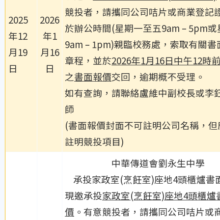
競投者，請攜同公司咭片或商業登記
2025
2026
於辦公時間(星期一至五9am – 5pm
年12
年1
9am – 1pm)親臨校務處，索取有關
月19
月16
章程，並於
2026年1月16日中午12時
日
日
之
書面報價
交回，逾期概不受理。
如有查詢，請聯絡盧維中副校長或李
師
(書面報價封面不可註明公司名稱，但
註明競投項目)
中華傳道會劉永生中學
承投家政室(烹飪室)座地4頭櫃爐書
現邀承投
家政室(烹飪室)座地4頭櫃
爐
價
。有意競投者，請攜同公司咭片或