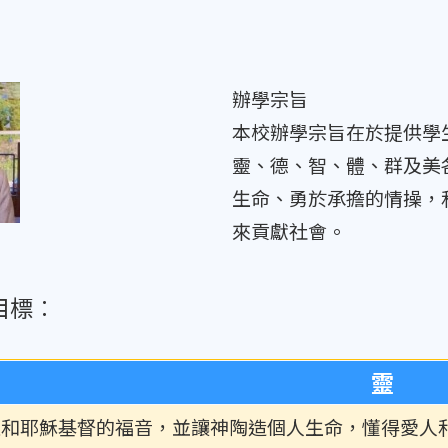
辦學宗旨
本校辦學宗旨在於提供學
靈、德、智、體、群及美
生命、勇於承擔的情操，
來貢獻社會。
目標︰
靈
理和耶穌基督的福音，並讓神陶造個人生命，懂得愛人