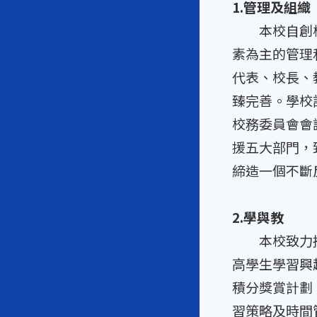
1.管理及組織
本校自創校以
素為主的管理
代表、校長、
臻完善。學校
校務委員會會
援五大部門，
締造一個不斷
2.學與教
本校致力推動
高學生學習興
積分獎賞計劃
習策略及時間