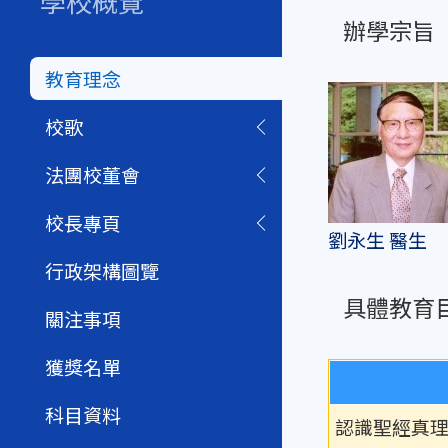
學校概覽
辦學宗旨
教育理念
校歌
法團校董會
校長專頁
劉永生 醫生
行政架構圖覽
具體教育
關注事項
獲獎名單
科目資料
認識聖經真