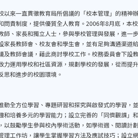
來一直貫徹教育局所倡議的「校本管理」的精神辦
和問責制度，提供優質全人教育。2006年8月底，本
教師、家長和獨立人士，參與學校管理與發展，進一
設家長教師會、校友會和學生會，並有足夠溝通渠道
議及教師會議，藉此商討學校工作。校務委員會下設
致力運用學校和社區資源，規劃學校的發展，從而提
反思和進步的校園環境。
全方位學習、專題研習和探究與啟發式的學習，並
趣和培養多元的學習能力；設立完善的「同儕觀課」
，以鼓勵學生參與校內學術活動，如學術週、閱讀計
管理工作坊，讓學生掌握學習方法及應試技巧；設立