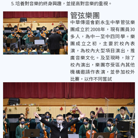
培養對音樂的終身興趣，並提高對音樂的重視。
管弦樂團
中華傳道會劉永生中學管弦樂
團成立於2008年，現有團員30
多人，為中一至中四同學。樂
團成立之初，主要於校內表
演，為校內大型項目演出，推
廣音樂文化。及至現時，除了
校內演出，樂團亦受區內其他
機構邀請作表演，並參加校外
比賽，以作不同嘗試