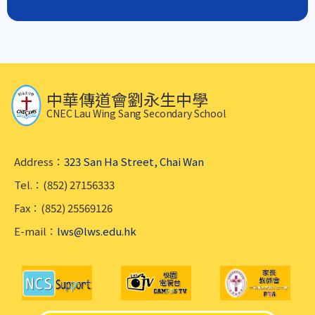
中華傳道會劉永生中學
CNEC Lau Wing Sang Secondary School
Address：
323 San Ha Street, Chai Wan
Tel.：(852) 27156333
Fax：(852) 25569126
E-mail：
lws@lws.edu.hk