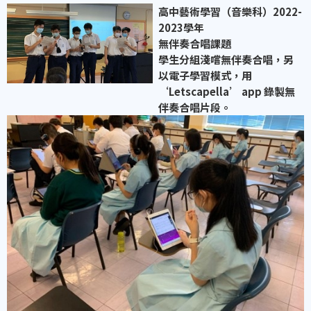
高中藝術學習（音樂科）20
22-
2023學年
無伴奏合唱課題
學生分組淺嚐無伴奏合唱，另
以電子學習模式，用
‘Letscapella’ app 錄製無
伴奏合唱片段。