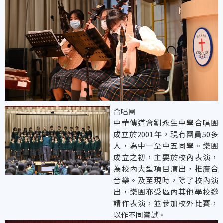
合唱團
中華傳道會劉永生中學合唱團
成立於2001年，現有團員50多
人，為中一至中五同學。樂團
成立之初，主要於校內表演，
為校內大型項目演出，推廣合
音樂。及至現時，除了校內演
出，樂團亦受區內其他學校邀
請作表演，並參加校外比賽，
以作不同嘗試。