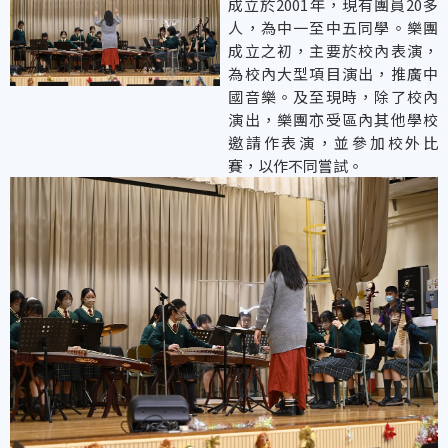
成立於2001年，現有團員20多
人，為中一至中五同學。樂團
成立之初，主要於校內表演，
為校內大型項目演出，推廣中
國音樂。及至現時，除了校內
演出，樂團亦受區內其他學校
邀請作表演，並參加校外比
賽，以作不同嘗試。