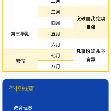
二月
三月
突破自我 逆境
四月
自強
第三學期
五月
六月
凡事盼望 永不
七月
言棄
暑假
八月
學校概覽
教育理念