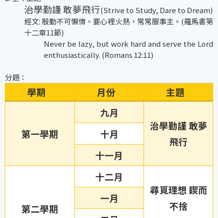
治學勤謹 敢夢飛行
(Strive to Study, Dare to Dream)
經文: 殷勤不可懶惰。要心裡火熱，常常服事主。(羅馬書第
十二章11節)
Never be lazy, but work hard and serve the Lord
enthusiastically. (Romans 12:11)
分題：
學期
月份
主題
九月
治學勤謹 敢夢
第一學期
十月
飛行
十一月
十二月
尋覓理想 鍥而
一月
不捨
第二學期