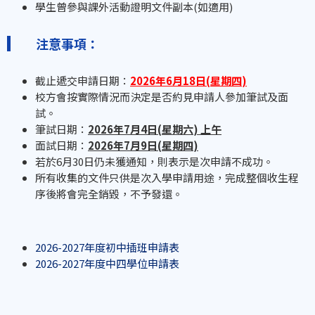
學生曾參與課外活動證明文件副本(如適用)
注意事項：
截止遞交申請日期：
2026
年
6
月
1
8
日
(
星期四
)
校方會按實際情況而決定是否約見申請人參加筆試及面
試。
筆試日期：
202
6
年
7
月
4
日
(
星期六
)
上午
面試日期：
202
6
年
7
月
9
日
(
星期四
)
若於6月30日仍未獲通知，則表示是次申請不成功。
所有收集的文件只供是次入學申請用途，完成整個收生程
序後將會完全銷毀，不予發還。
2026-2027年度初中插班申請表
2026-2027年度中四學位申請表