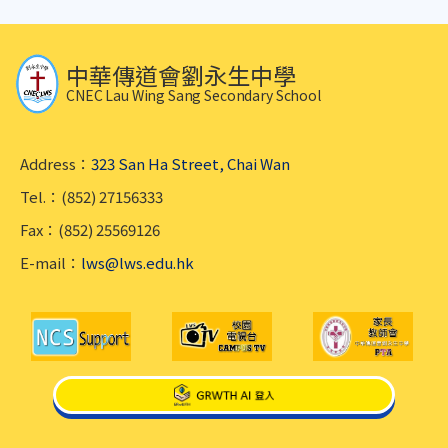
中華傳道會劉永生中學
CNEC Lau Wing Sang Secondary School
Address：
323 San Ha Street, Chai Wan
Tel.：(852) 27156333
Fax：(852) 25569126
E-mail：
lws@lws.edu.hk